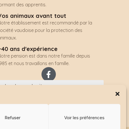
formant des apprentis.
Vos animaux avant tout
Notre établissement est recommandé par la
ociété vaudoise pour la protection des
animaux.
+40 ans d'expérience
otre pension est dans notre famille depuis
985 et nous travaillons en famille.
F
a
c
e
b
o
o
Refuser
Voir les préférences
k
tique de cookies (UE)
-